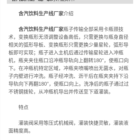
含汽饮料生产线厂家
介绍
含汽饮料生产线厂家
瓶子传输全部采用卡瓶颈技
术，变换瓶形无须调整设备高低，只需更换与瓶身直径
相关的弧形导板、变换瓶形只需更换少量星轮，弧形导
板即可实现；瓶子进入主机后通过传输星轮进入冲瓶
机，瓶夹夹住瓶口沿冲瓶导轨向上翻转180°，使瓶口向
下。在冲瓶机特定区域，冲瓶夹喷嘴喷出无菌水，对瓶
子内壁进行冲洗。瓶子经冲洗、沥干后在瓶夹夹持下沿
导轨向下再翻180°，使瓶口向上。洗净后的瓶子通过过
不锈钢拨轮，从冲瓶机导出并传送至下道灌装。
特点
灌装阀采用等压式机械阀，灌装快捷灵敏，灌装液
面精度高。