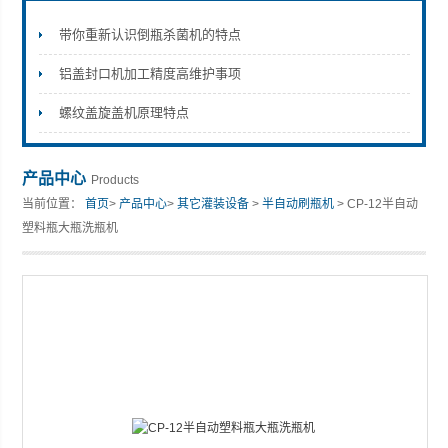
带你重新认识倒瓶杀菌机的特点
铝盖封口机加工精度高维护事项
张家港市裕丰饮料机械有限公司
螺纹盖旋盖机原理特点
产品中心
Products
当前位置：
首页
>
产品中心
>
其它灌装设备
>
半自动刷瓶机
> CP-12半自动
塑料瓶大瓶洗瓶机