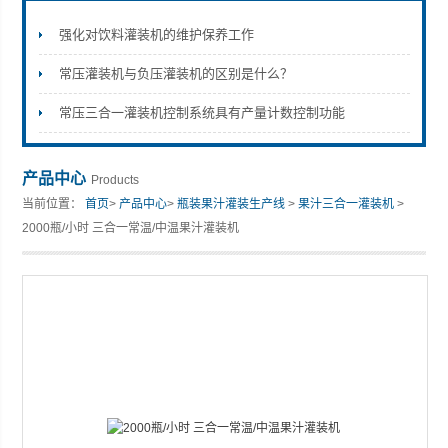
强化对饮料灌装机的维护保养工作
常压灌装机与负压灌装机的区别是什么？
张家港市裕丰饮料机械有限公司
常压三合一灌装机控制系统具有产量计数控制功能
产品中心
Products
当前位置：
首页
>
产品中心
>
瓶装果汁灌装生产线
>
果汁三合一灌装机
>
2000瓶/小时 三合一常温/中温果汁灌装机