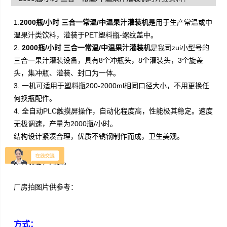
1.
2000瓶/小时 三合一常温/中温果汁灌装机
是用于生产常温或中
温果汁类饮料，灌装于PET塑料瓶-螺纹盖中。
2.
2000瓶/小时 三合一常温/中温果汁灌装机
是我司zui小型号的
三合一果汁灌装设备，具有8个冲瓶头，8个灌装头，3个旋盖
头，集冲瓶、灌装、封口为一体。
3.
一机可适用于塑料瓶200-2000ml相同口径大小，不用更换任
何换瓶配件。
4. 全自动PLC触摸屏操作，自动化程度高，性能极其稳定。速度
无极调速，产量为2
000瓶/小时。
结构设计紧凑合理，优质不锈钢制作而成，卫生美观。
如有需要，沟通。
厂房拍图片供参考：
方
式：