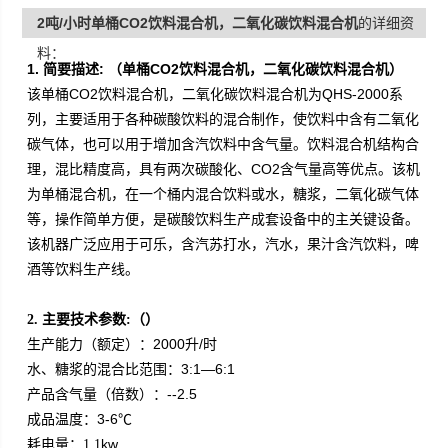
2吨/小时单桶CO2饮料混合机，二氧化碳饮料混合机
的详细资
酸饮料生产成套设备中的主关键设备。
料：
1. 简要描述: （单桶CO2饮料混合机，二氧化碳饮料混合机）
该单桶CO2饮料混合机，二氧化碳饮料混合机为QHS-2000系
列，主要适用于各种碳酸饮料的混合制作，使饮料中含有二氧化
碳气体，也可以用于增加含汽饮料中含气量。
饮料混合机结构合
CO2
该机
理，混比精度高，具有两次碳酸化、
含气量高等优点。
为单桶混合机，在一个桶内混合饮料或水，糖浆，二氧化碳气体
等，操作简单方便，是碳酸饮料生产成套设备中的主关键设备。
该机器广泛应用于可乐，含汽苏打水，汽水，果汁含汽饮料，啤
酒等饮料生产线。
（）
2. 主要技术参数:
2000升/时
生产能力（额定）：
3:1—6:1
水、糖浆的混合比范围：
--2.5
产品含气量（倍数）：
3-6
成品温度：
℃
kw
耗电量：1.1