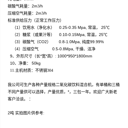
2m
/h
碳酸气耗量：
3
2m
/h
压缩空气耗量：
3
标准供给压力（正常工作压力）
1
0.25-0.35 Mpa,
25
（
）饮用水（净化水）
常温，
℃
2
0.10-0.15Mpa,
25
（
）糖浆（或果汁等）
常温，
℃
3
CO2
0.8-1.0Mpa,
99.99%
（
）碳酸气（
）
纯度
4
0.5-0.8Mpa,
（
）压缩空气
干燥、洁净
9
*
*
: 1000*950*1800mm
、外形尺寸（长
宽
高）
10
50kg
、净重：
11.主机材质：不锈钢304
我公司可生产各种产量规格二氧化碳饮料混合机，有单桶和三桶
不同产量供可以选择，产量优质，*，三包一年。欢迎广大新老
客户洽谈。 ：
2吨
实拍图片供参考: