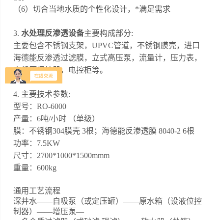
（6）切合当地水质的个性化设计，*满足需求
3.
水处理反渗透设备
主要构成部分:
主要包含不锈钢支架，UPVC管道，不锈钢膜壳，进口
海德能反渗透过滤膜，立式高压泵，流量计，压力表，
高低压保护器，电控柜等。
4. 主要技术参数:
型号：RO-6000
产量：6吨/小时 （单级）
膜：不锈钢304膜壳 3根；海德能反渗透膜 8040-2 6根
功率：7.5KW
尺寸：2700*1000*1500mmm
重量：600kg
通用工艺流程
深井水——自吸泵（或定压罐）——原水箱（设液位控
制器）——增压泵—