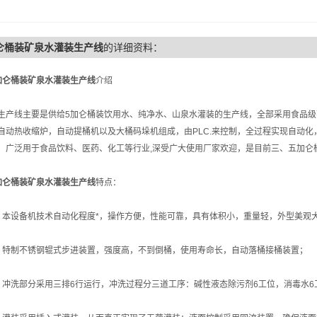
仑桶装矿泉水灌装生产线
的详细资料：
加仑桶装矿泉水灌装生产线
介绍
线主要是供给5加仑桶装饮用水、纯净水、山泉水灌装的生产线，全部采用食品级不
自动热收缩炉，自动提桶机以及大桶码垛机组成，由PLC.来控制，全过程实现自动
，广泛用于食品饮料、医药、化工等行业,深受广大使用厂家欢迎，是目前三、五加仑
加仑桶装矿泉水灌装生产线
特点：
设备机技术自动化程度*，操作方便，性能可靠，具有体积小，重量轻，外型美观大
制不锈钢辊式步进装置，强度高，不到倒桶，使用寿命长，自动落桶接桶装置；
洗部分采用三排6行运行，冲洗过程分三道工序：碱性液态除污剂6工位，消毒水6