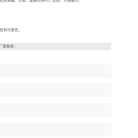
制准确、可靠；灌装时间PLC 控制，方便操作；
性和可靠性；
厂家联系：