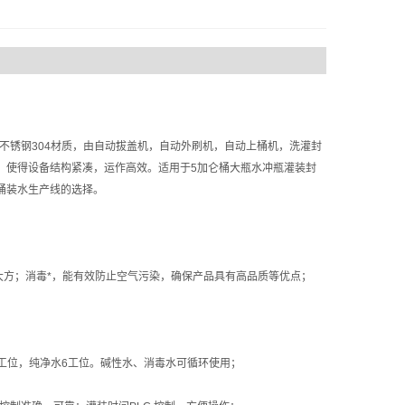
锈钢304材质，由自动拔盖机，自动外刷机，自动上桶机，洗灌封
化，使得设备结构紧凑，运作高效。适用于5加仑桶大瓶水冲瓶灌装封
桶装水生产线的选择。
方；消毒*，能有效防止空气污染，确保产品具有高品质等优点；
工位，纯净水6工位。碱性水、消毒水可循环使用；