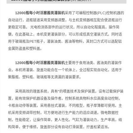
12000瓶每小时活塞酱类灌装机
采用了可编程控制器(PLC)控制机器的
自动运行，进瓶链道采用变频器调整，与主机变频器相互配合使进瓶运行
更稳定可靠。 光电检测各部件的运行状况，所以自动化程度高，操作简
便。在此基础上，本机变更灌装部分，可以形成低真空灌装方式。同时适
用于玻璃瓶及PET瓶子，灌装油类、酱油等物料，其封口方式可以选配铝
金属防盗盖和塑料盖。
12000瓶每小时活塞酱类灌装机
主要用于食用油类、酱油类的灌装作
业。本机将灌装、旋盖功能合在一个机体上，全过程实现自动化，适用于
聚酯瓶、塑料瓶、玻璃瓶等无滴漏的灌装要求。
采用高效的理盖系统，具有*的喂盖技术及保护装置。设有过载保护装
置，能有效保护机器设备及操作者。控制系统具物料水位高度自动控制，
卡瓶自动停等装置。采用悬挂式灌装，不同瓶型，瓶子厚簿都可使用。主
机采用变频调带控制，可方便地进行生产能力的适应调速。微电数据控
制，性能稳定，让操作简单，更人性化。气缸为灌装动力，生产率高，结
构简单，便于维修。旋盖部分设有自动打滑装置，拧盖松紧适当。