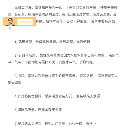
本机集冲洗，灌装和压盖为一体，主要针对塑料瓶压盖， 使用于酸辣
酱，番茄酱，蚝油等调味品的灌装，采用活塞灌装方式，灌装无滴漏，灌
装液位精准。 PLC控制。触摸屏操作，自动化程度高。 设备主要特点如
下：
1) 弧形框架，悬臂式触摸屏，外形美观，操作便利
2) 针对番茄酱， 酸辣酱等酱类会因为水残留影响口感和质感， 采用气
冲，气冲头下面增加电磁阀开关，有瓶才冲气，节约气源。
3)冲瓶，灌装以及旋盖均可手轮调整高低， 换瓶方便， 灌装液位可以
整体调整
4)针对粘稠类物料，采用活塞灌装方式， 灌装精准无滴漏
5)调味品压盖，压盖美观无划痕
6)提升式上盖理盖一体机，产量高，运行平稳，噪音小