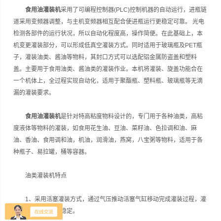
食用油灌装机
采用了可编程控制器(PLC)控制机器的自动运行，进瓶链
道采用变频器调整，与主机变频器相互配合使进瓶运行更稳定可靠。 光电
检测各部件的运行状况，所以自动化程度高，操作简便。在此基础上，本
机变更灌装部分，可以形成低真空灌装方式。同时适用于玻璃瓶及PET瓶
子，灌装油类、酱油等物料，其封口方式可以选配铝金属防盗盖和塑料
盖。主要用于食用油类、酱油类的灌装作业。本机将灌装、旋盖功能合在
一个机体上，全过程实现自动化，适用于聚酯瓶、塑料瓶、玻璃瓶等无滴
漏的灌装要求。
食用油灌装机
是针对特高粘度物料设计的，专门用于各种油类，高粘
度液体等物料的灌装，如食用花生油、豆油、菜籽油、色拉调和油、麻
油、香油、食用调和油，机油，润滑油，燕窝，八宝粥等物料，适用于各
种瓶子、易拉罐，桶等容器。
油类灌装机特点
1、采用活塞灌装方式，通过气压推动活塞气缸移动完成灌装过程，灌
装精度准确，控制稳定。