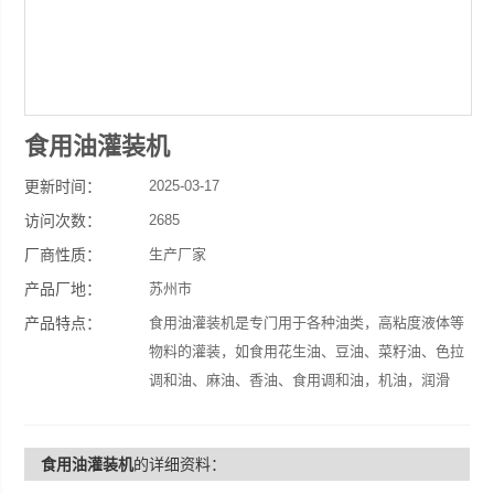
食用油灌装机
更新时间：
2025-03-17
访问次数：
2685
厂商性质：
生产厂家
产品厂地：
苏州市
产品特点：
食用油灌装机是专门用于各种油类，高粘度液体等
物料的灌装，如食用花生油、豆油、菜籽油、色拉
调和油、麻油、香油、食用调和油，机油，润滑
油，燕窝，八宝粥等物料，适用于各种瓶子、易拉
罐，桶等容器。
食用油灌装机
的详细资料：