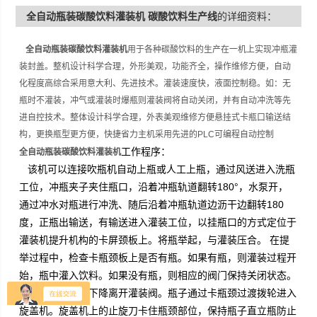
全自动瓶装碳酸饮料灌装机 碳酸饮料生产线
的详细资料：
全自动瓶装碳酸饮料灌装机
用于各种碳酸饮料的生产在一机上实现冲瓶灌
装封盖。整机设计科学合理，外形美观，功能齐全，操作维修方便，自动
化程度高综合采用意大利、先进技术。灌装速度快，液面控制稳。如：无
瓶时不灌装，冲气或灌装时爆瓶则灌装阀将自动关闭，并有自动冲洗等先
进自控技术。整体设计科学合理，外表美观维修方便悬挂式卡瓶口输送结
构，更换瓶型更方便，快捷省力主机采用先进的PLC可编程自动控制
工作程序：
全自动瓶装碳酸饮料灌装机
该机可以连接吹瓶机自动上瓶或人工上瓶，通过风送进入洗瓶
工位，冲瓶夹子夹住瓶口，沿着冲瓶轨道翻转180°，水泵开，
通过冲水对瓶进行冲洗、随后沿着冲瓶轨道边沥干边翻转180
度，正瓶出输送，有输送进入灌装工位，以挂瓶口的方式定位于
灌装机提升机构的卡屏颈板上。将瓶举起，与灌装压合。 在提
举过程中，检查卡瓶颈板上是否有瓶。如果有瓶，则灌装过程开
始，瓶中灌入饮料。如果没有瓶，则相应的阀门保持关闭状态。
灌装结束后瓶口下降离开灌装阀。瓶子通过卡瓶颈过渡拨轮进入
旋盖机。旋盖机上的止旋刀卡住瓶颈部位，保持瓶子直立瓶防止