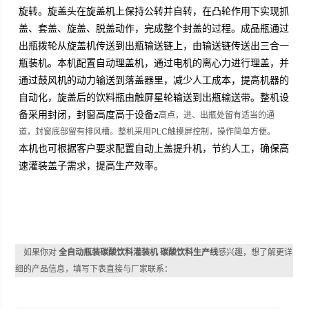
旋转。旋盖头在旋盖机上保持公转并自转，在凸轮作用下实现抓
盖、套盖、旋盖、脱盖动作，完成整个封盖的过程。成品瓶通过
出瓶拨轮从旋盖机传送到出瓶输送链上，由输送链传送出三合一
瓶装机。本机配置自动理盖机，通过电机的离心力进行理盖，并
通过鼓风机的动力输送到落盖器里，减少人工成本，提高机器的
自动化，旋盖后的饮料瓶由触屏星轮输送到出瓶输送带。整机设
备采用封闭，封窗高度高于设备z
高点，进、出瓶处留有适当的通
道，封窗底部留有排风槽。整机采用PLC触摸屏控制，操作简单方便。
本机也可根据客户要求配置自动上盖提升机，节约人工，确保高
速灌装盖子需求，提高生产效率。
如果你对
全自动瓶装碳酸饮料灌装机 碳酸饮料生产线
感兴趣，想了解更详
细的产品信息，填写下表直接与厂家联系：