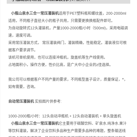
小瓶山泉水三合一常压灌装机
适用于PET塑料瓶和螺纹盖，200-2000ml
适用，不同瓶子直径大小的瓶子共用，只需要更换换瓶配件即可。
为自动旋转式12头灌装机，产量1000-2000瓶/小时（500ml)，采用电磁调
速，速度可调。
采用常压灌装方式， 常压灌装阀门，灌装精确，性能稳定。灌装液位可根
据客户要求调节。
该机可单机使用，也可以连接冲瓶机，旋盖机等生产线使用。
占地面积小，操作方便，性价比高，是广大中小企业的z
佳选择。
我公司可以根据客户不同产量的要求，不同瓶型盖子设计，质量保证，*，
如有需要，咨询。
自动常压灌装机
实拍图片供参考:
1000-2000瓶/小时：12头自动冲瓶机 + 12头自动灌装机 + 单头旋盖机
小瓶山泉水三合一常压灌装机
它主要用于碳酸饮料、矿泉水.纯净水.果汁
等饮料灌装，解决了企业饮料多品种生产需要多品种的难题，整条输送线