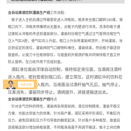
全自动果酒饮料灌装生产线
工作流程：
瓶子进入主机后通过传输星轮进入冲瓶机，瓶夹夹住瓶口翻转180度，使
瓶口向下，冲瓶夹喷嘴喷出无菌水，对瓶子内壁进行冲洗，洗净的瓶子通
过拨轮从冲瓶机传送到灌装部分。灌装时压缩空气通过注气管将压缩空气
注入气缸A腔，使气缸向上升起，瓶口上升后将灌装阀顶开，开始灌装，当
达到设定的液位，灌装阀回气口被物料堵住，灌装结束。然后瓶子输送到
旋盖机，止旋刀卡住瓶颈部位，与旋盖机外瓶颈护板共同保持瓶子直立并
防止旋转，在凸轮作用下完成封盖。
酒缸液位面由浮球自动控制，保持恒定液位面，当酒阀注酒杆
进入瓶内，密封垫密封瓶口后，建立常压，这时酒缸中的饮料在
压盖作用下，灌入瓶内，当液面没过酒杆抽气孔后，抽气停止，
压差消失，灌装同步停止，酒阀提升，进链道输送出去。
全自动果酒饮料灌装生产线
特点
针对含气饮料的特性，灌装阀采用南轻阀，液位控制精准，灌装平稳又
方便，也能达到省力的效果。针对高产量，液缸采用环形液缸，平衡缸内
压力，避免因液缸压力不均导致的翻浆起沫。针对客户多种瓶型，旋盖后
连接输送部分增加掉瓶装置，不同瓶身高度不用调节输送，瓶子之间切换