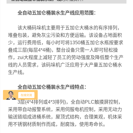
全自动五加仑桶装水生产线
应用范围：
该大桶码垛机主要用于五加仑大桶水的有序排列，
堆叠包装，避免灰尘污染和方便运输。该设备占地面积
少，运行费用低，每小时可将1350桶五加仑水瓶按要求
叠成三层(每层4*4桶)，整台设备只需一人即可轻松操
作，zui大程度上减轻了员工的劳动强度及降低整个生产
线的人员需求，该码垛机广泛应用于大产量五加仑桶水
生产线。
全自动五加仑桶装水生产线
特点：
3层(4*4排列或4*3排列)，全自动PLC触摸屏控制，
采用带自动报警系统，采用伺服电机控制，采用无动力
输送链组成进桶系统，屋顶式结构，合理美观，机体采
用不锈钢材质制作而成，耐腐蚀，使用寿命长。