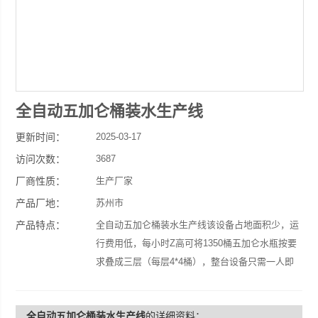
全自动五加仑桶装水生产线
更新时间：
2025-03-17
访问次数：
3687
厂商性质：
生产厂家
产品厂地：
苏州市
产品特点：
全自动五加仑桶装水生产线该设备占地面积少，运
行费用低，每小时Z高可将1350桶五加仑水瓶按要
求叠成三层（每层4*4桶），整台设备只需一人即
可轻松操作，*上减轻了员工的劳动强度及降低整
个生产线的人员需求。
全自动五加仑桶装水生产线
的详细资料：