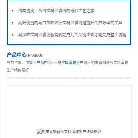
汽韵流淌，含汽饮料灌装线的奇妙工艺之旅
高效便捷的马口铁罐果汁饮料灌装线是提升生产效率的工具
张家港市裕丰饮料机械有限公司
易拉罐饮料灌装设备需要完成几个关键步骤才能完成整个流程
产品中心
Products
当前位置：
首页
>
产品中心
> >
易拉罐灌装生产线
> 裕丰直销含气饮料灌装
生产线价格好