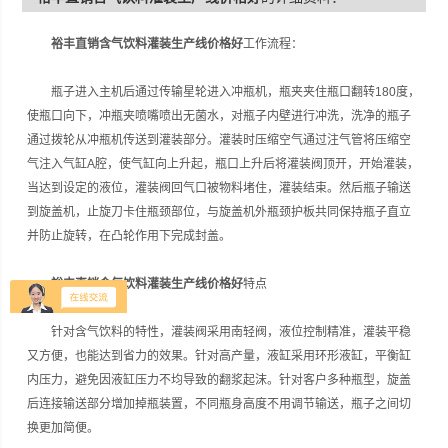
裕丰直销含气饮料灌装生产线价格好
工作流程：
瓶子进入主机后通过传输星轮进入冲瓶机，瓶夹夹住瓶口翻转180度，
使瓶口向下，冲瓶夹喷嘴喷出无菌水，对瓶子内壁进行冲洗，洗净的瓶子
通过拨轮从冲瓶机传送到灌装部分。灌装时压缩空气通过注气管将压缩空
气注入气缸A腔，使气缸向上升起，瓶口上升后将灌装阀顶开，开始灌装，
当达到设定的液位，灌装阀回气口被物料堵住，灌装结束。然后瓶子输送
到旋盖机，止旋刀卡住瓶颈部位，与旋盖机外瓶颈护板共同保持瓶子直立
并防止旋转，在凸轮作用下完成封盖。
裕丰直销含气饮料灌装生产线价格好
特点
针对含气饮料的特性，灌装阀采用南轻阀，液位控制精准，灌装平稳
又方便，也能达到省力的效果。针对高产量，液缸采用环形液缸，平衡缸
内压力，避免因液缸压力不均导致的翻浆起沫。针对客户多种瓶型，旋盖
后连接输送部分增加掉瓶装置，不同瓶身高度不用调节输送，瓶子之间切
换更加简便。