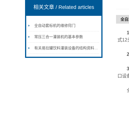
相关文章
/ Related articles
全自
全自动套标机的维修窍门
常压三合一灌装机的基本参数
式1
有关易拉罐饮料灌装设备的结构资料，我们已为您整理好了
2
3
口设
全自