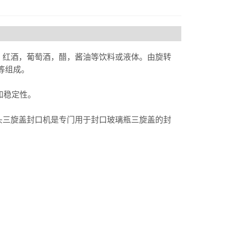
，红酒，葡萄酒，醋，酱油等饮料或液体。由旋转
等组成。
和稳定性。
头三旋盖封口机是专门用于封口玻璃瓶三旋盖的封