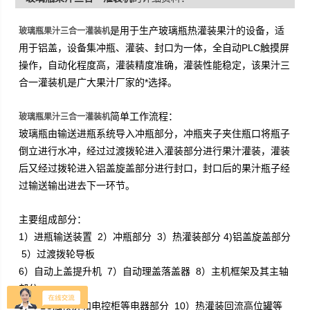
是用于生产玻璃瓶热灌装果汁的设备，适
玻璃瓶果汁三合一灌装机
用于铝盖，设备集冲瓶、灌装、封口为一体，全自动PLC触摸屏
操作，自动化程度高，灌装精度准确，灌装性能稳定，该果汁三
合一灌装机是广大果汁厂家的*选择。
简单工作流程：
玻璃瓶果汁三合一灌装机
玻璃瓶由输送进瓶系统导入冲瓶部分，冲瓶夹子夹住瓶口将瓶子
倒立进行水冲，经过过渡拨轮进入灌装部分进行果汁灌装，灌装
后又经过拨轮进入铝盖旋盖部分进行封口，封口后的果汁瓶子经
过输送输出进去下一环节。
主要组成部分：
1）进瓶输送装置 2）冲瓶部分 3）热灌装部分 4)铝盖旋盖部分
5）过渡拨轮导板
6）自动上盖提升机 7）自动理盖落盖器 8）主机框架及其主轴
部分
9）PLC触摸屏和电控柜等电器部分 10）热灌装回流高位罐等