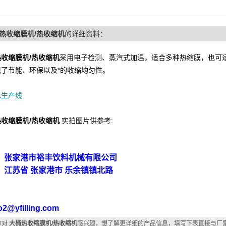
热收缩膜机/热收缩机
的详细资料：
收缩膜机/热收缩机
采用电子检测、蒸汽式加温，适合多种热缩膜，也可
现了节能、环保以及*的收缩均匀性。
水生产线
收缩膜机/热收缩机
实拍图片供参考:
：张家港市裕丰饮料机械有限公司
：江苏省 张家港市 乐余镇镇北路
刘
o2@yfilling.com
你对
大桶热收缩膜机/热收缩机
感兴趣，想了解更详细的产品信息，填写下表直接与厂