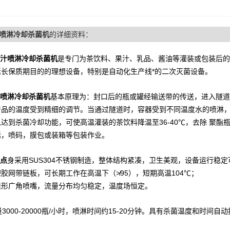
喷淋冷却杀菌机
的详细资料：
汁喷淋冷却杀菌机
是专门为
茶饮料、果汁、乳品、酱油
等灌装或包装后的
延长保质期目的的理想设备，特别是自动化生产线*的二次灭菌设备。
喷淋冷却杀菌机
基本原理为：封口后的瓶或罐经输送带的传送，进入隧道
产品的温度受到精细的调节。当通过隧道时，容器受到不同温度水的喷淋
以达到杀菌冷却功能，
可使高温灌装的茶饮料降温至36-40℃，去除 聚
标，喷码，膜包或装箱等包装作业。
点
身采用SUS304不锈钢制造，整体结构紧凑，卫生美观，设备运行稳定
胶网带链板，可长期工作在高温下（≯95），短期高温104℃；
锥形广角喷嘴，流量分布均匀稳定，温度场恒定。
产量3000-20000瓶/小时，喷淋时间约15-20分钟。具有
杀菌温度和时间
自动