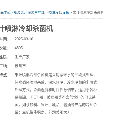
产品中心
>
瓶装果汁灌装生产线
>
喷淋冷却设备
> 果汁喷淋冷却杀菌机
汁喷淋冷却杀菌机
时间：
2025-03-16
次数：
4895
性质：
生产厂家
厂地：
苏州市
特点：
果汁喷淋冷却杀菌机是采用循环水的三段式处理，
热水循环喷淋杀菌，温水预冷、冷水冷却的多段式
处理方式；杀菌温度和时间任意调节；适用于各种
易拉罐、 PET 瓶、玻璃瓶等不含气饮料的巴氏杀
菌，如茶饮料、果汁、乳品、酱油等产品的冷却杀
菌；主机性能稳定，外观美观大方。