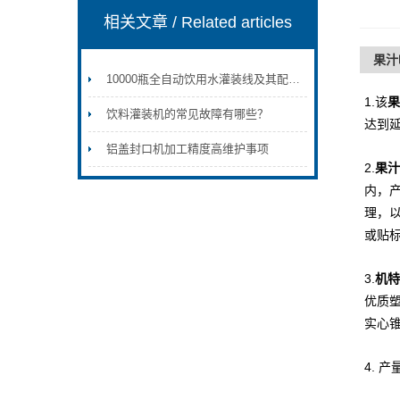
相关文章
/ Related articles
果汁
10000瓶全自动饮用水灌装线及其配套设备
1.该
果
饮料灌装机的常见故障有哪些？
达到
铝盖封口机加工精度高维护事项
2.
果汁
内，
理，
或贴
3.
机特
优质塑
实心
4. 