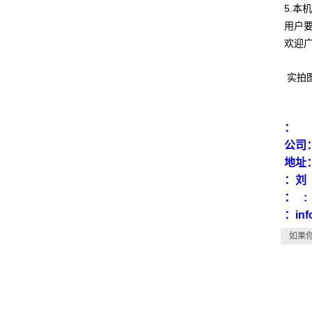
5.
用户
欢迎
实拍图
：
公司
地址
：
： :
：inf
如果