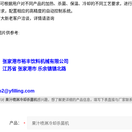
本机可根据用户对不同产品的加热、杀菌、保温、冷却的不同工艺要求，进
要求，配置相应的高精度的自动控制系统。
广大新老客户洽谈，详情请咨询
片供参考:
：张家港市裕丰饮料机械有限公司
：江苏省 张家港市 乐余镇镇北路
刘
o2@yfilling.com
你对
果汁喷淋冷却杀菌机
感兴趣，想了解更详细的产品信息，填写下表直接与厂家联
产品：