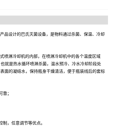
产品设计的巴氏灭菌设备，是物料通过杀菌、保温、冷却
式
喷淋冷却机
的内部，在
喷淋冷却机
中的各个温度区域
，也就是
热水循环喷淋杀菌，温水预冷、冷水冷却阶段处
酯瓶表面的凝结水，保持瓶身干燥清洁，便于瓶装线后的套标
可靠；
控制，
任意调节
等优点。