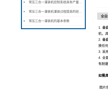
常压三合一灌装机控制系统具有产量计数控制功能
常压三合一灌装机灌装过程提高的经济效益
全自
常压三合一灌装机的基本参数
1.
全
机，具
2.
全自
换任
3.
采
4.
全
有耐
如需
图片