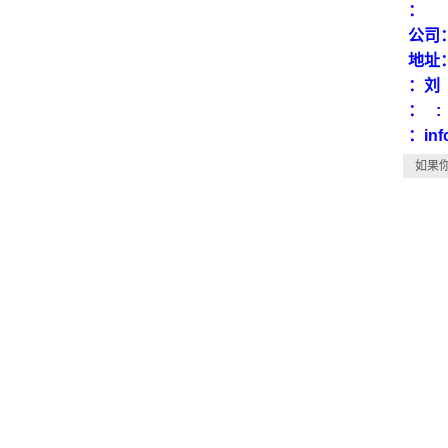
：
公司
地址
：
： :
：inf
如果