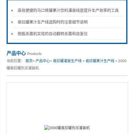
高效便捷的马口铁罐果汁饮料灌装线是提升生产效率的工具
易拉罐果汁生产线选购时的注意细节说明
张家港市裕丰饮料机械有限公司
倒瓶杀菌机实现的自动翻转杀菌和自复位
产品中心
Products
当前位置：
首页
>
产品中心
>
易拉罐灌装生产线
>
易拉罐果汁生产线
> 2000
罐易拉罐负压灌装机