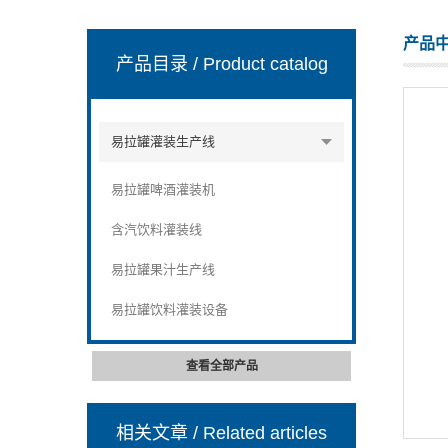
产品
产品目录
/ Product catalog
张家港市裕丰饮料机械有限公司
易拉罐灌装生产线
易拉罐啤酒灌装机
含汽饮料灌装线
易拉罐果汁生产线
易拉罐饮料灌装设备
查看全部产品
相关文章
/ Related articles