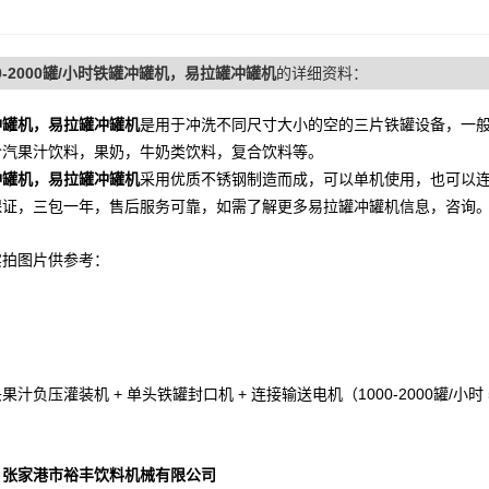
00-2000罐/小时铁罐冲罐机，易拉罐冲罐机
的详细资料：
冲罐机，易拉罐冲罐机
是用于冲洗
空的三片铁罐设备，一
不同尺寸大小的
含汽果汁饮料，果奶，牛奶类饮料，复合饮料等。
冲罐机，易拉罐冲罐机
采用优质不锈钢制造而成，可以单机使用，也可以
保证，三包一年，售后服务可靠，
易拉罐冲罐机
如需了解更多
信息，咨询
实拍图片供参考：
2头果汁负压灌装机 + 单头铁罐封口机 + 连接输送电机
（1000-2000罐/小时 
：张家港市裕丰饮料机械有限公司