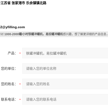
江苏省 张家港市 乐余镇镇北路
o2@yfilling.com
你对
1000-2000罐/小时铁罐冲罐机，易拉罐冲罐机
感兴趣，想了解更详细的产品信息
产品：
您的单位：
您的姓名：
联系电话：