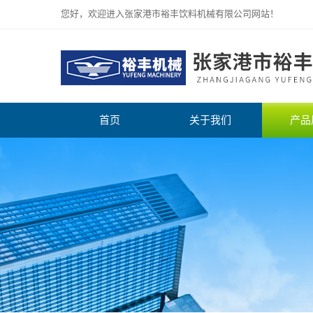
您好，欢迎进入张家港市裕丰饮料机械有限公司网站！
首页
关于我们
产品