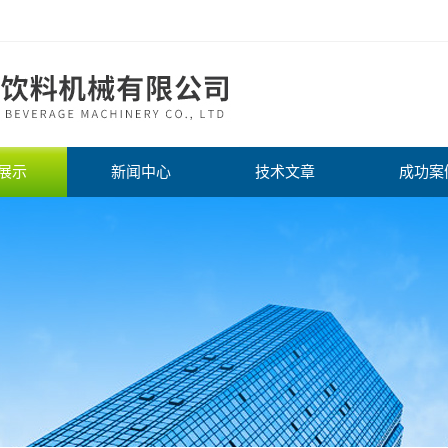
展示
新闻中心
技术文章
成功案