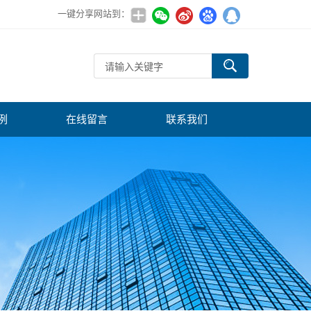
一键分享网站到：
例
在线留言
联系我们