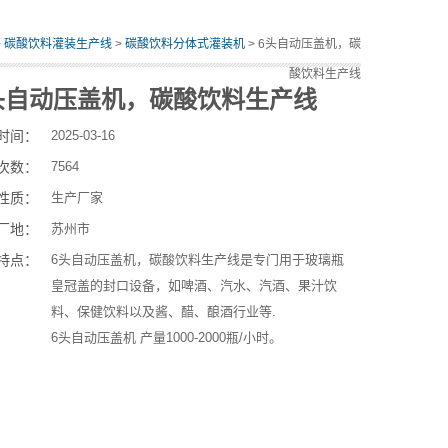
>
碳酸饮料灌装生产线
>
碳酸饮料分体式灌装机
> 6头自动压盖机，碳
酸饮料生产线
头自动压盖机，碳酸饮料生产线
时间：
2025-03-16
次数：
7564
性质：
生产厂家
厂地：
苏州市
特点：
6头自动压盖机，碳酸饮料生产线是专门用于玻璃瓶
皇冠盖的封口设备，如啤酒、汽水、汽酒、果汁饮
料、保健饮料以及酱、醋、酿酒行业等.
6头自动压盖机 产量1000-2000瓶/小时。