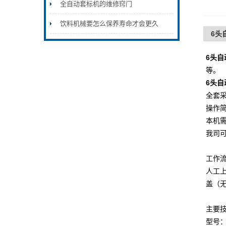
全自动套标机的维修窍门
饮料机械要怎么保养寿命才会更久
6头
6头
等。
6头
全套
操作简
本机
我司
工作
人工
盖（
主要
型号：