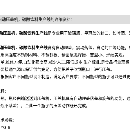
自动压盖机，碳酸饮料生产线
的详细资料：
自动压盖机，碳酸饮料生产线
是专业用于玻璃瓶，皇冠盖的封口，
如啤酒、
自动压盖机，碳酸饮料生产线
含有自动理盖，震动落盖，自动封口等功能，
采用高强度不锈钢材料、不锈钢板、精密氩弧焊接、变型小、焊纹美观。
单,维修方便,自动化强度高,减少人工,降低成本,生产标准,是食品行业理
需要接通气源以保证供气充足，方便把盖子吹到瓶口上进行压盖。
可根据客户不同瓶型设计制造，满足客户要求；不同瓶型的瓶子可以通过
流程：
上瓶，瓶经由输送送到压盖机，压盖机具有自动理盖落盖和旋盖的功能，
无瓶不落盖），至此一个瓶子的压盖动作既已完成。
技术参数：
YG-6