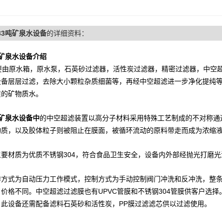
-33吨矿泉水设备
的详细资料：
吨矿泉水设备介绍
由原水箱，原水泵，石英砂过滤器，活性炭过滤器，精密过滤器，中空超
设备层层过滤，去除大小颗粒杂质细菌等，再经中空超滤进一步净化提纯等
质的矿物质水。
吨矿泉水设备中
的中空超滤装置
以高分子材料采用特殊工艺制成的不对称通
物质，以及胶体粒子则被阻止在膜面，被循环流动的原料带走而成为浓缩
主要材质为优质不锈钢304，符合食品卫生安全，设备内外部经抛光打磨
作方式为自动压力工作模式，控制方式为手动控制阀门冲洗和反冲洗，整条线
，价格不同。
中空超滤过滤膜也有UPVC管膜和不锈钢304管膜供客户选择
，此设备还需配备滤料石英砂和活性炭，PP膜过滤滤芯供以过滤使用。