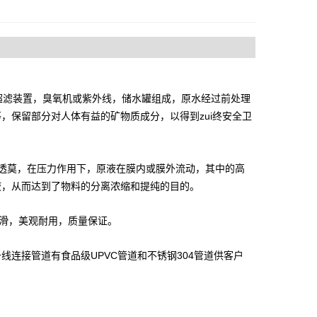
滤装置，臭氧机或紫外线，储水罐组成，原水经过前处理
，保留部分对人体有益的矿物质成分，以得到zui终安全卫
透莫，在压力作用下，原液在膜内或膜外流动，其中的高
液，从而达到了物料的分离浓缩和提纯的目的。
光滑，美观耐用，质量保证。
连接管道有食品级UPVC管道和不锈钢304管道供客户
。